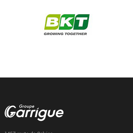
depannage engin agricole pneu creve au
alentour de Tarbes
En cas de crevaison sur engin agricole, Garrigue Vulco Tarbes
vous propose un depannage rapide directement dans vos
champs ou hangars
perigueux courroie distribution