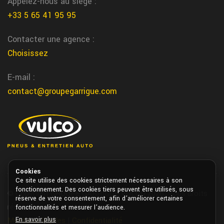
Appelez-nous au siège :
Castelculier reparation pneu
+33 5 65 41 95 95
Nous realisons la reparation de vos pneus directement a
Contacter une agence :
Castelculier chez garrigue vulco
Choisissez
gestion pneu flotte utilitaire professionnel
sur Gourdon
E-mail :
Optimisez la duree de vie de vos pneus grace aux solutions de
contact@groupegarrigue.com
gestion pour flotte proposees par Garrigue Vulco Gourdon
St jean de Vedas changement Batterie
Nous changeons votre batterie auto dans notre centre de St
jean de Vedas chez garrigue vulco
Cookies
notre dame de sanilhac reparation pneu
Ce site utilise des cookies strictement nécessaires à son
Nous realisons la reparation de vos pneus directement a notre
fonctionnement. Des cookies tiers peuvent être utilisés, sous
© Copyright GROUPE GARRIGUE VULCO 2026. Tous droits
réserve de votre consentement, afin d’améliorer certaines
dame de sanilhac chez garrigue vulco
réservés.
fonctionnalités et mesurer l’audience.
En savoir plus
Mentions légales
|
Confidentialité