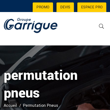
PROMO
|
DEVIS
|
ESPACE PRO
permutation
pneus
Accueil
Permutation Pneus