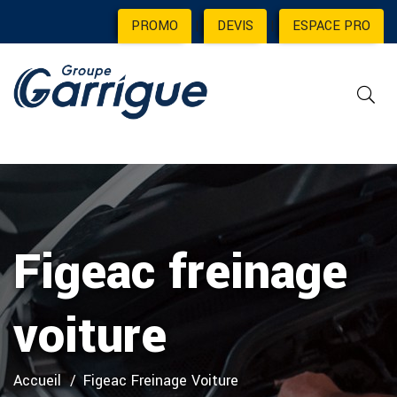
PROMO
|
DEVIS
|
ESPACE PRO
Figeac freinage
voiture
Accueil
Figeac Freinage Voiture