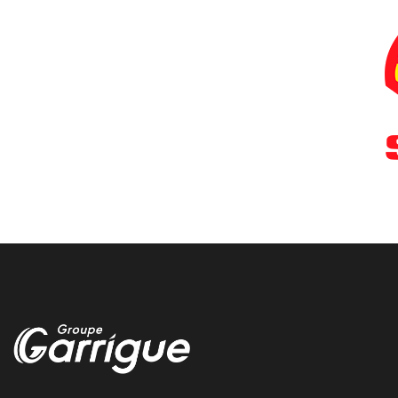
La Teste de Buch vidange
Nous realisons votre vidange moteur dans notre centre de La
Teste de Buch chez garrigue vulco
Odos depannage voiture
Nous vous depannons rapidement votre voiture autour de Odos
chez garrigue vulco