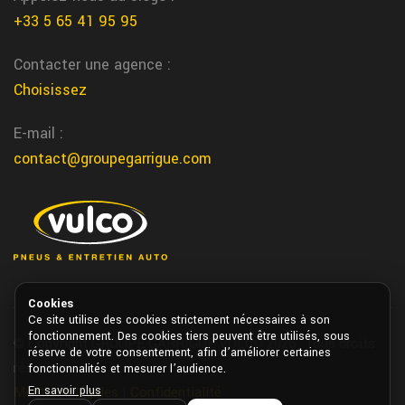
Tarbes garage
+33 5 65 41 95 95
Nous realisons la reparation de vos pneus directement a Tarbes
chez Garrigue Vulco
Contacter une agence :
Choisissez
saint jean de vedas depannage voiture
Nous vous depannons rapidement votre voiture autour de saint
E-mail :
jean de vedas chez garrigue vulco
contact@groupegarrigue.com
depannage engin agricole pneu creve au
alentour de Vic Fezensac
En cas de crevaison sur engin agricole, Garrigue Vulco Vic
Fezensac vous propose un depannage rapide directement dans
vos champs ou hangars
Cookies
Ce site utilise des cookies strictement nécessaires à son
st vite entretien voiture
fonctionnement. Des cookies tiers peuvent être utilisés, sous
© Copyright GROUPE GARRIGUE VULCO 2026. Tous droits
réserve de votre consentement, afin d’améliorer certaines
Nous realisons l'entretien de votre voiture dans notre centre
réservés.
fonctionnalités et mesurer l’audience.
auto a st vite chez Garrigue Vulco
En savoir plus
Mentions légales
|
Confidentialité