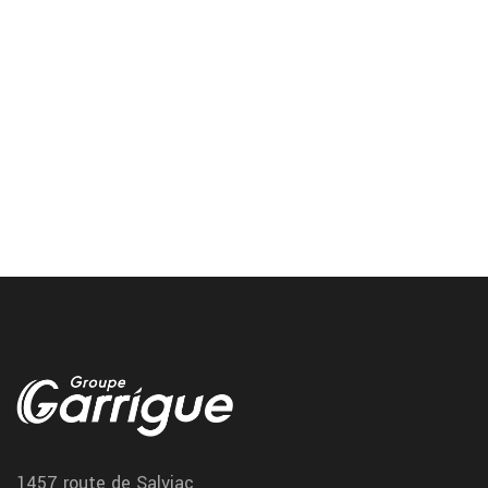
Vic Fezensac reparation pneu
Chez Garrigue Vulco nous realisons la reparation de vos pneus
directement a Vic Fezensac
Gourdon freinage voiture
Nous assurons l’entretien et la reparation du freinage voiture a
Gourdon chez garrigue vulco
1457 route de Salviac