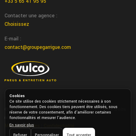
+33 5 65 41 95 95
Nous vous realisons l'entretien de votre auto dans le centre de
Contacter une agence :
cahors chez garrigue vulco
Choisissez
brive la gaillarde changement Batterie
E-mail :
Nous changeons votre batterie auto dans notre centre de brive
la gaillarde chez garrigue vulco
contact@groupegarrigue.com
terrasson courroie distribution
Nous remplaçons votre courroie de distribution dans notre atelier
de terrasson chez garrigue vulco
contrat entretien flotte funeraire a Vic
Cookies
Fezensac
Ce site utilise des cookies strictement nécessaires à son
fonctionnement. Des cookies tiers peuvent être utilisés, sous
Nous proposons un service professionnel pour la maintenance
© Copyright GROUPE GARRIGUE VULCO 2026. Tous droits
réserve de votre consentement, afin d’améliorer certaines
des flottes de vehicules de pompes funebres dans le respect des
réservés.
fonctionnalités et mesurer l’audience.
delais chez Vulco Garrigue Vic Fezensac
En savoir plus
Mentions légales
|
Confidentialité
Refuser
Personnaliser
Tout accepter