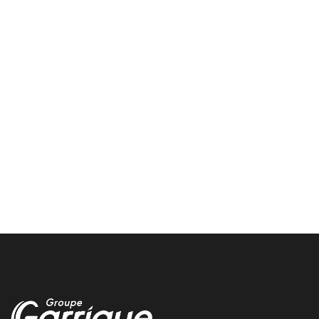
brive centre auto
Notre centre auto de brive vous accompagne pour tous vos
besoins vehicule chez garrigue vulco
pneu hiver