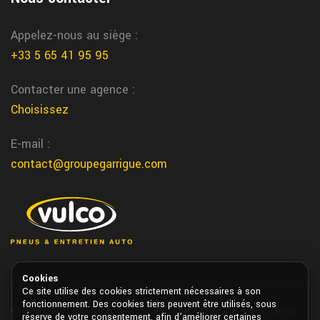
Montreal freinage voiture
Chez Garrigue Vulco nous assurons l’entretien et la reparation du
Appelez-nous au siège :
freinage voiture a Montreal
+33 5 65 41 95 95
remplacement pneu poids lourd avec
Contacter une agence :
controle securite
Choisissez
Nous controlons systematiquement l’etat de votre vehicule avec
nos techniciens Vulco Garrigue apres le changement de pneus
E-mail :
contact@groupegarrigue.com
Cookies
Ce site utilise des cookies strictement nécessaires à son
fonctionnement. Des cookies tiers peuvent être utilisés, sous
© Copyright GROUPE GARRIGUE VULCO 2026. Tous droits
réserve de votre consentement, afin d’améliorer certaines