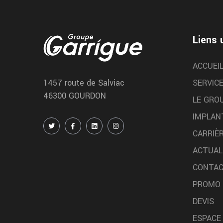
distribition
Nous remplaçons votre courroie de distribution dan
Liens 
notre atelier de Bordeaux chez garrigue vulco
rodez centre auto
ACCUEI
Notre centre auto de rodez vous accompagne pou
SERVIC
1457 route de Salviac
tous vos besoins vehicule chez garrigue vulco
46300 GOURDON
LE GRO
IMPLAN
CARRIÈ
ACTUAL
CONTA
Mont de Marsan magasin
PROMO
pneu
DEVIS
Vous trouvez votre magasin specialiste du pneu a
ESPACE