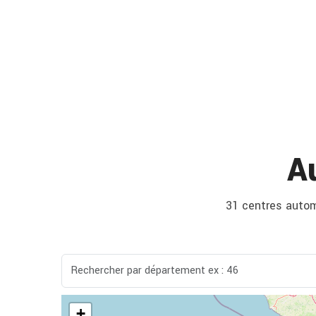
A
31 centres automo
+