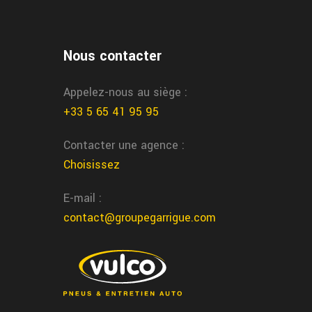
us realisons la reparation de vos pneus
rectement a souillac chez garrigue vulco
Nous contacter
aint laurent les tours freinage
Appelez-nous au siège :
+33 5 65 41 95 95
oiture
us assurons l’entretien et la reparation du freinage
Contacter une agence :
iture a saint laurent les tours chez garrigue vulco
Choisissez
E-mail :
contact@groupegarrigue.com
mploi technicien
neumatique saint laurent
edoc