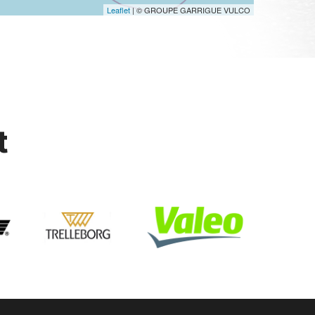
Leaflet
| © GROUPE GARRIGUE VULCO
t
ouillac reparation pneu