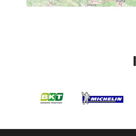
St Laurent Medoc courroie