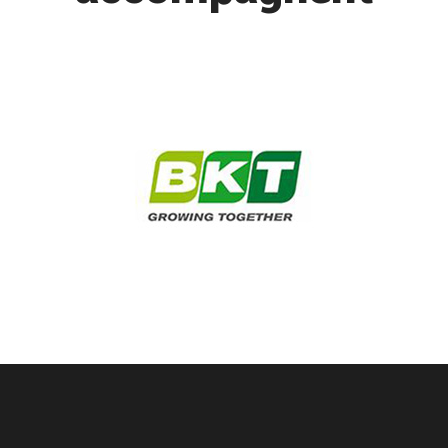
service pneu agricole professionnel Lescar
Chez Garrigue Vulco Lescar nous offrons un service complet
pour l’entretien, le montage et la gestion des pneus agricoles