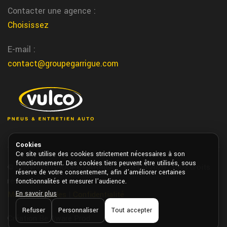
Contacter une agence :
Nous changeons votre batterie auto dans notre centre de st
Choisissez
cere chez garrigue vulco
La Teste de Buch magasin pneu
E-mail :
contact@groupegarrigue.com
Vous trouvez votre magasin specialiste du pneu a La Teste de
Buch chez garrigue vulco
St Laurent Medoc garage
Nous realisons la reparation de vos pneus directement a
Bordeaux chez Garrigue Vulco
Cookies
contrat entretien flotte funeraire a Nerac
Ce site utilise des cookies strictement nécessaires à son
fonctionnement. Des cookies tiers peuvent être utilisés, sous
Nous proposons un service professionnel pour la maintenance
© Copyright GROUPE GARRIGUE VULCO 2026. Tous droits
réserve de votre consentement, afin d’améliorer certaines
des flottes de vehicules de pompes funebres dans le respect des
réservés.
fonctionnalités et mesurer l’audience.
delais chez Vulco Garrigue Nerac
En savoir plus
Mentions légales
|
Confidentialité
Refuser
Personnaliser
Tout accepter
changement pneus vehicules services
Création Be Aware Prod