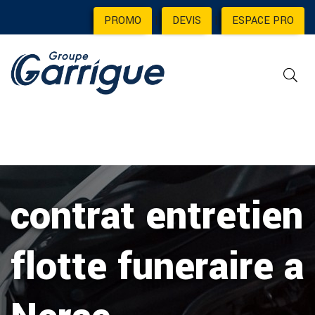
PROMO
|
DEVIS
|
ESPACE PRO
contrat entretien
flotte funeraire a