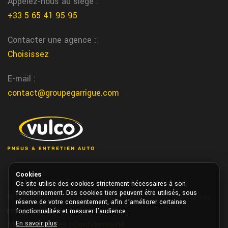
Appelez-nous au siège :
Vous trouvez votre magasin specialiste du pneu a Figeac chez
+33 5 65 41 95 95
garrigue vulco
Contacter une agence :
entretien flotte vehicule taxi autour de Pau
Choisissez
Garrigue Vulco Pau accompagne les gestionnaires de taxi avec
un service d’entretien adapte a leurs contraintes de mobilite
E-mail :
Saint Vite changement Batterie
contact@groupegarrigue.com
Nous changeons votre batterie auto dans notre centre de Saint
Vite chez garrigue vulco
Vic Fezensac entretien voiture
Chez Garrigue Vulco nous realisons l'entretien de votre voiture
dans notre centre auto a Vic Fezensac
Cookies
Ce site utilise des cookies strictement nécessaires à son
brive la gaillarde reparation automobile
fonctionnement. Des cookies tiers peuvent être utilisés, sous
© Copyright GROUPE GARRIGUE VULCO 2026. Tous droits
réserve de votre consentement, afin d’améliorer certaines
Nous realisons la reparation de votre automobile directement a
réservés.
fonctionnalités et mesurer l’audience.
brive la gaillarde chez Garrigue Vulco
En savoir plus
Mentions légales
|
Confidentialité