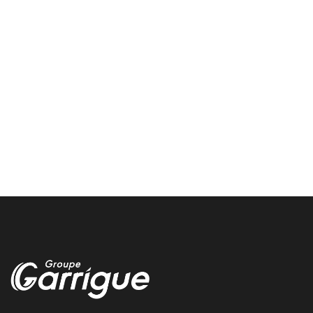
Montpellier climatisation voiture
Nous entretenons et rechargons votre climatisation voiture a
Montpellier chez garrigue vulco
Castelculier depannage voiture
Nous vous depannons rapidement votre voiture autour de