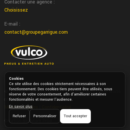
Contacter une agence :
service
Choisissez
St jean de Vedas vidange
E-mail :
Nous realisons votre vidange moteur dans notre centre de St
contact@groupegarrigue.com
jean de Vedas chez garrigue vulco
Maribon centre auto
Chez Garrigue Vulco notre centre auto de Maribon vous
accompagne pour tous vos besoins vehicule
st laurent les tours garage
Cookies
Nous realisons la reparation de vos pneus directement a st
Ce site utilise des cookies strictement nécessaires à son
fonctionnement. Des cookies tiers peuvent être utilisés, sous
laurent les tours chez Garrigue Vulco
© Copyright GROUPE GARRIGUE VULCO 2026. Tous droits
réserve de votre consentement, afin d’améliorer certaines
réservés.
fonctionnalités et mesurer l’audience.
changement pneus vehicules services
En savoir plus
Mentions légales
|
Confidentialité
publics au alentour de Tarbes
Refuser
Personnaliser
Tout accepter
Garrigue Vulco Tarbes realise le changement de pneus pour les
Création Be Aware Prod
vehicules de gendarmerie, pompiers ou services municipaux