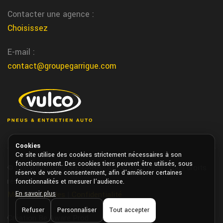
Nous assurons l’entretien et la reparation du freinage voiture a
Contacter une agence :
saint laurent les tours chez garrigue vulco
Choisissez
Agen changement pneu
E-mail :
Nous changeons vos pneus rapidement dans notre centre de
contact@groupegarrigue.com
Agen chez garrigue vulco
Bordeaux magasin pneu
Vous trouvez votre magasin specialiste du pneu a Bordeaux
chez garrigue vulco
montauban climatisation voiture
Cookies
Ce site utilise des cookies strictement nécessaires à son
Nous entretenons et rechargons votre climatisation voiture a
fonctionnement. Des cookies tiers peuvent être utilisés, sous
© Copyright GROUPE GARRIGUE VULCO 2026. Tous droits
montauban chez garrigue vulco
réserve de votre consentement, afin d’améliorer certaines
réservés.
fonctionnalités et mesurer l’audience.
villefranche de rouergue reparation
En savoir plus
Mentions légales
|
Confidentialité
automobile
Refuser
Personnaliser
Tout accepter
Création Be Aware Prod
Nous realisons la reparation de votre automobile directement a