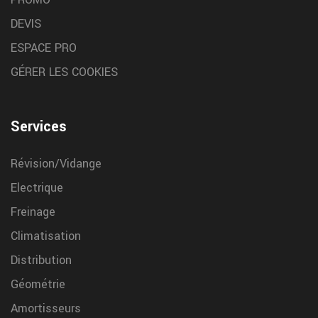
Montreal
DEVIS
Pour les tracteurs forestiers et engins lourds, Garrigue Vulco
ESPACE PRO
Montreal assure un changement de pneus robuste et adapte a
vos terrains
GÉRER LES COOKIES
Services
Révision/Vidange
Electrique
Freinage
Climatisation
Distribution
Géométrie
Amortisseurs