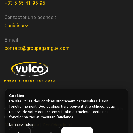
+33 5 65 41 95 95
distribution
Nous remplaçons votre courroie de distribution dans notre atelier
Contacter une agence :
de notre dame de sanilhac chez garrigue vulco
Choisissez
Montreal du gers changement pneu
E-mail :
Chez Garrigue Vulco nous changeons vos pneus rapidement dans
contact@groupegarrigue.com
notre centre de Montreal du gers
St jean de Vedas depannage voiture
Nous vous depannons rapidement votre voiture autour de St
jean de Vedas chez garrigue vulco
Montreal centre auto
Cookies
Chez Garrigue Vulco notre centre auto de Montreal vous
Ce site utilise des cookies strictement nécessaires à son
fonctionnement. Des cookies tiers peuvent être utilisés, sous
© Copyright GROUPE GARRIGUE VULCO 2026. Tous droits
accompagne pour tous vos besoins vehicule
réserve de votre consentement, afin d’améliorer certaines
réservés.
fonctionnalités et mesurer l’audience.
Batterie a changer
En savoir plus
Mentions légales
|
Confidentialité
Dans nos agences Garrigue Vulco on test et remplace tout type