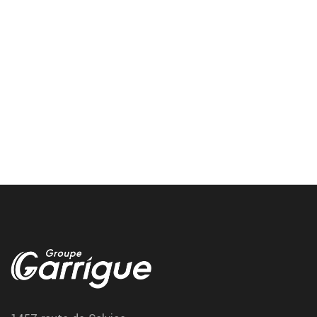
eclairage voiture
Nos garages remplacent vos ampoules et controlent vos phares
pour assurer une bonne visibilite de nuit. Voir et etre vu est
primordial pour la securite de tous. Chez Vulco, nous vous
proposons des prestations de changement d ampoules et de
reglage des optiques de phares, afin d ameliorer votre securite
au volant.