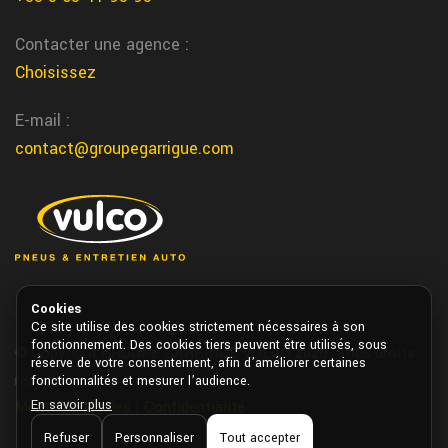
Villeneuve sur lot entretien auto
Contacter une agence :
Nous vous realison l'entretien de votre auto dans le centre de
Choisissez
Villeneuve sur lot chez garrigue vulco
changement pneus tracteur forestier Nerac
E-mail :
Pour les tracteurs forestiers et engins lourds, Garrigue Vulco
contact@groupegarrigue.com
Nerac assure un changement de pneus robuste et adapte a vos
terrains
reparation pneu camion professionnel a Vic
Fezensac
En cas de crevaison ou dommage, Garrigue Vulco Vic Fezensac
Cookies
effectue la reparation ou le remplacement de pneus sur vos
Ce site utilise des cookies strictement nécessaires à son
fonctionnement. Des cookies tiers peuvent être utilisés, sous
© Copyright GROUPE GARRIGUE VULCO 2026. Tous droits
poids lourds en toute securite
réserve de votre consentement, afin d’améliorer certaines
réservés.
fonctionnalités et mesurer l’audience.
nerac climatisation voiture
En savoir plus
Mentions légales
|
Confidentialité
Chez Garrigue Vulco nous entretenons et rechargons votre
Refuser
Personnaliser
Tout accepter