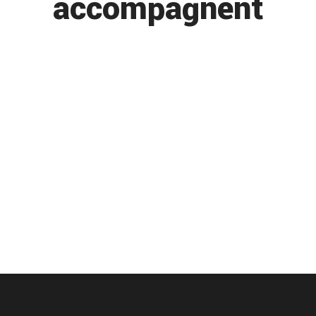
accompagnent
changement liquide refroidissement
Nous remplaçons votre liquide de refroidissement pour eviter la