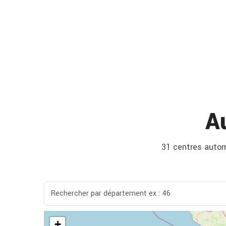
A
31 centres automo
+