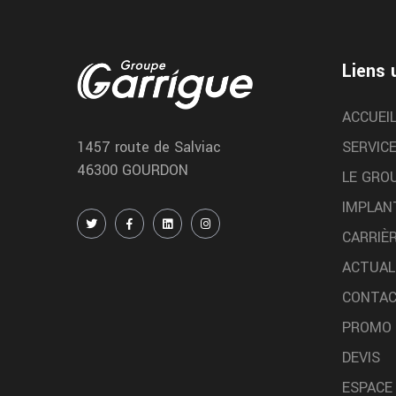
Nous realisons la reparation de vos pneus
directement a saint cere chez garrigue vulco
Liens 
Montreal du gers magasin
pneu
ACCUEI
Chez Garrigue Vulco vous trouvez votre magasin
SERVIC
1457 route de Salviac
specialiste du pneu a Montreal du gers
46300 GOURDON
LE GRO
IMPLAN
CARRIÈ
changement pneu
ACTUAL
moissonneuse
CONTA
Nous remplaçons vos pneus de moissonneuse che
PROMO
Vulco Garrigue pour une meilleure stabilite et une
DEVIS
meilleure efficacite sur le terrain
ESPACE