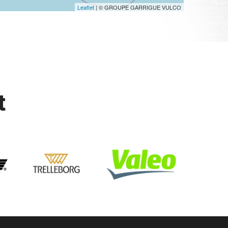
Leaflet
| © GROUPE GARRIGUE VULCO
t
arbes courroie distribition