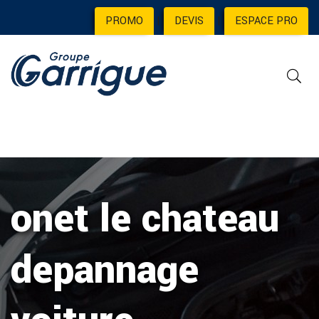
PROMO
|
DEVIS
|
ESPACE PRO
onet le chateau
depannage