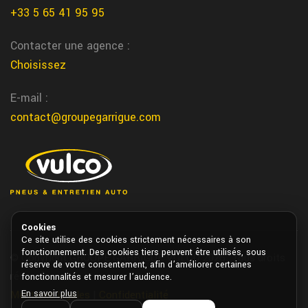
+33 5 65 41 95 95
Vic Fezensac garage
Chez Garrigue Vulco notre garage a Vic Fezensac vous propose
Contacter une agence :
reparation, entretien et changement de pneus
Choisissez
Gourdon centre auto
E-mail :
Notre centre auto de Gourdon vous accompagne pour tous vos
contact@groupegarrigue.com
besoins vehicule chez garrigue vulco
changement liquide refroidissement
Nous remplaçons votre liquide de refroidissement pour eviter la
surchauffe moteur, venez le changer dans nos centres Garrigue
partout dans le Sud Ouest
Cookies
brive reparation automobile
Ce site utilise des cookies strictement nécessaires à son
fonctionnement. Des cookies tiers peuvent être utilisés, sous
© Copyright GROUPE GARRIGUE VULCO 2026. Tous droits
Nous realisons la reparation de votre automobile directement a
réserve de votre consentement, afin d’améliorer certaines
réservés.
fonctionnalités et mesurer l’audience.
brive chez Garrigue Vulco
En savoir plus
Mentions légales
|
Confidentialité