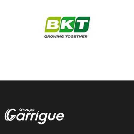
Odos depannage voiture
Nous vous depannons rapidement votre voiture autour de Odos
chez garrigue vulco
Montreal du gers reparation pneu
Chez Garrigue Vulco nous realisons la reparation de vos pneus
directement a Montreal du gers