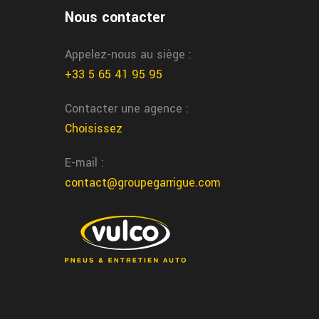
us realisons l'entretien de votre voiture dans notre
Nous contacter
ntre auto a Mont de Marsan chez Garrigue Vulco
Appelez-nous au siège :
ouguerre entretien auto
+33 5 65 41 95 95
us vous realison l'entretien de votre auto dans le
Contacter une agence :
ntre de Mouguerre chez garrigue vulco
Choisissez
E-mail :
contact@groupegarrigue.com
au depannage voiture
us vous depannons rapidement votre voiture
tour de Pau chez garrigue vulco