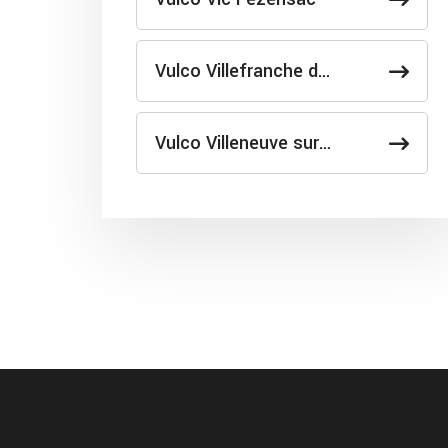
Vulco Villefranche d…
Vulco Villeneuve sur…
depannage poids lourd sur
route Vic Fezensac et alento