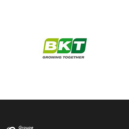
Montreal garage
Chez Garrigue Vulco notre garage a Montreal vous propose
reparation, entretien et changement de pneus