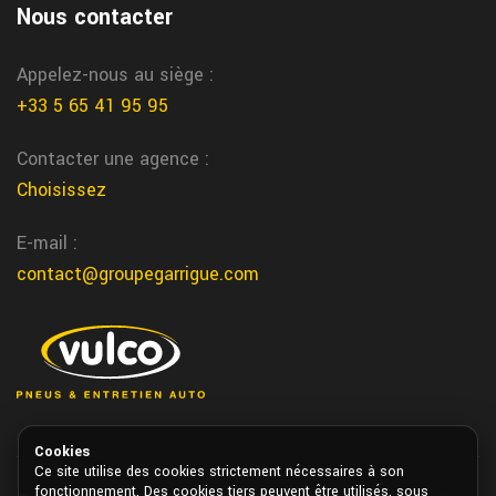
Nous contacter
Castelculier entretien auto
Nous vous realison l'entretien de votre auto dans le centre de
Appelez-nous au siège :
Castelculier chez garrigue vulco
+33 5 65 41 95 95
Agen entretien voiture
Contacter une agence :
Nous realisons l'entretien de votre voiture dans notre centre
Choisissez
auto a Agen chez Garrigue Vulco
notre dame de sanilhac reparation pneu
E-mail :
contact@groupegarrigue.com
Nous realisons la reparation de vos pneus directement a notre
dame de sanilhac chez garrigue vulco
Cookies
Ce site utilise des cookies strictement nécessaires à son
fonctionnement. Des cookies tiers peuvent être utilisés, sous