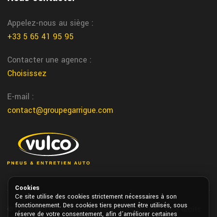
villefranche de rouergue freinage voiture
Appelez-nous au siège :
Nous assurons l’entretien et la reparation du freinage voiture a
+33 5 65 41 95 95
villefranche de rouergue chez garrigue vulco
service pneu agricole professionnel Lescar
Contacter une agence :
Choisissez
Chez Garrigue Vulco Lescar nous offrons un service complet
pour l’entretien, le montage et la gestion des pneus agricoles
E-mail :
pour professionnels
contact@groupegarrigue.com
sanilhac magasin pneu
Vous trouvez votre magasin specialiste du pneu a sanilhac chez
garrigue vulco
La Teste de Buch depannage voiture
Nous vous depannons rapidement votre voiture autour de La
Cookies
Teste de Buch chez garrigue vulco
Ce site utilise des cookies strictement nécessaires à son
fonctionnement. Des cookies tiers peuvent être utilisés, sous
© Copyright GROUPE GARRIGUE VULCO 2026. Tous droits
réserve de votre consentement, afin d’améliorer certaines