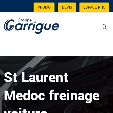
PROMO
|
DEVIS
|
ESPACE PRO
St Laurent
Medoc freinage