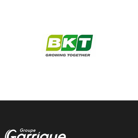
cahors changement pneu
Nous changeons vos pneus rapidement dans notre centre de
cahors chez garrigue vulco
sarlat climatisation voiture