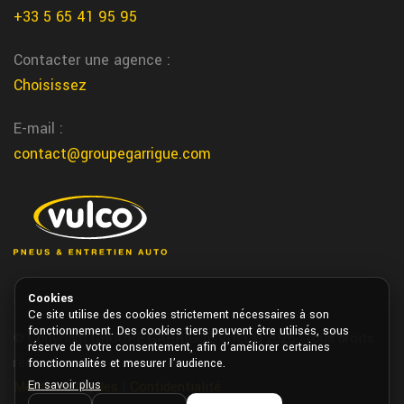
Lescar centre auto
+33 5 65 41 95 95
Notre centre auto de Lescar vous accompagne pour tous vos
besoins vehicule chez garrigue vulco
Contacter une agence :
Choisissez
nerac reparation pneu
Chez Garrigue Vulco nous realisons la reparation de vos pneus
E-mail :
directement a Nerac
contact@groupegarrigue.com
Pessac climatisation voiture
Nous entretenons et rechargons votre climatisation voiture a
Pessac chez garrigue vulco
brive la gaillarde depannage voiture
Nous vous depannons rapidement votre voiture autour de brive
Cookies
Ce site utilise des cookies strictement nécessaires à son
la gaillarde chez garrigue vulco
fonctionnement. Des cookies tiers peuvent être utilisés, sous
© Copyright GROUPE GARRIGUE VULCO 2026. Tous droits
réserve de votre consentement, afin d’améliorer certaines
Montreal du gers changement pneu
réservés.
fonctionnalités et mesurer l’audience.
Chez Garrigue Vulco nous changeons vos pneus rapidement dans
En savoir plus
Mentions légales
|
Confidentialité