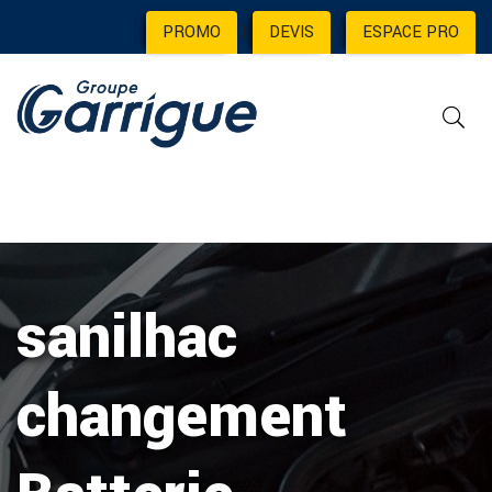
PROMO
|
DEVIS
|
ESPACE PRO
sanilhac
changement