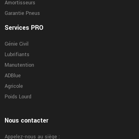
Amortisseurs
contrat pneu poids lourd flotte vers Tarbes
Garantie Pneus
Chez Garrigue Vulco Tarbes nous proposons des contrats sur
mesure pour la gestion des pneus de vos camions ou utilitaires
Services PRO
lourds
Génie Civil
Lubrifiants
Manutention
ADBlue
Agricole
Poids Lourd
Nous contacter
Appelez-nous au siège :