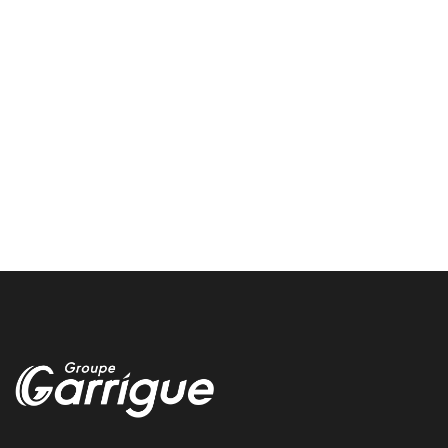
changement pneus poids lourd entreprise
autour de Montreal du gers
Garrigue Vulco Montreal du gers vous propose un service rapide
et adapte pour le remplacement des pneus poids lourds de votre
flotte professionnelle
mecanicien automobile pessac