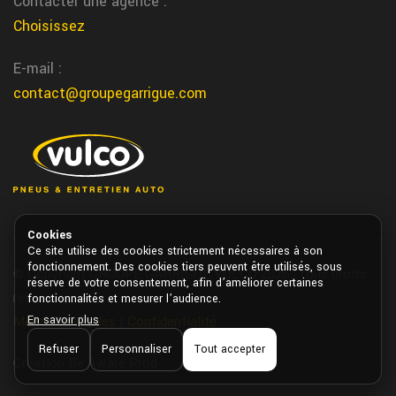
Contacter une agence :
Choisissez
E-mail :
contact@groupegarrigue.com
Cookies
Ce site utilise des cookies strictement nécessaires à son
fonctionnement. Des cookies tiers peuvent être utilisés, sous
© Copyright GROUPE GARRIGUE VULCO 2026. Tous droits
réserve de votre consentement, afin d’améliorer certaines
réservés.
fonctionnalités et mesurer l’audience.
En savoir plus
Mentions légales
|
Confidentialité
Refuser
Personnaliser
Tout accepter
Création Be Aware Prod