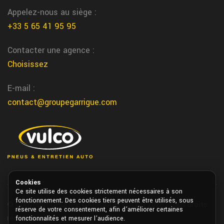
pneu tracteur remplacement Montreal
Appelez-nous au siège :
Chez Garrigue Vulco Montreal nous assurons le remplacement
+33 5 65 41 95 95
rapide des pneus de tracteurs agricoles pour limiter l’arret de
Contacter une agence :
votre exploitation
Choisissez
remplacement pneus camion sur aire de
repos
E-mail :
Nos equipes Vulco Garrigue peuvent vous depanner sur votre aire
contact@groupegarrigue.com
de repos
saint jean de vedas changement pneu
Nous changeons vos pneus rapidement dans notre centre de
saint jean de vedas chez garrigue vulco
st remy freinage voiture
Cookies
Ce site utilise des cookies strictement nécessaires à son
Nous assurons l’entretien et la reparation du freinage voiture a
fonctionnement. Des cookies tiers peuvent être utilisés, sous
© Copyright GROUPE GARRIGUE VULCO 2026. Tous droits
réserve de votre consentement, afin d’améliorer certaines
st remy chez garrigue vulco
réservés.
fonctionnalités et mesurer l’audience.