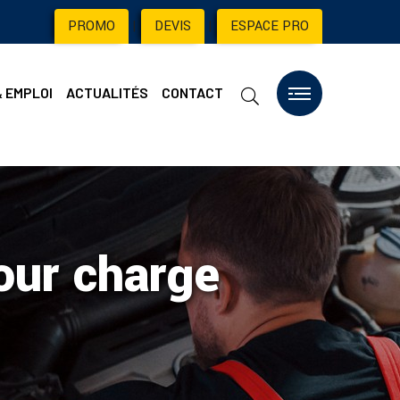
PROMO
|
DEVIS
|
ESPACE PRO
& EMPLOI
ACTUALITÉS
CONTACT
our charge