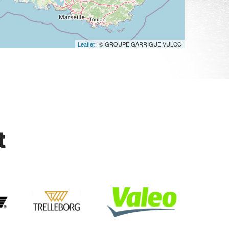
Leaflet
| © GROUPE GARRIGUE VULCO
t